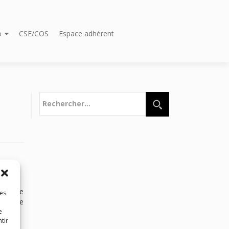
o
CSE/COS
Espace adhérent
Rechercher :
sent de
les
nées de
e
tir