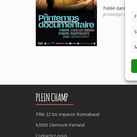
Publié dans
Actua
printemps docum
F
S
M
PLEIN CHAMP
Pôle 22 bis impasse Bonnabaud
63000 Clermont-Ferrand
Contactez-nous