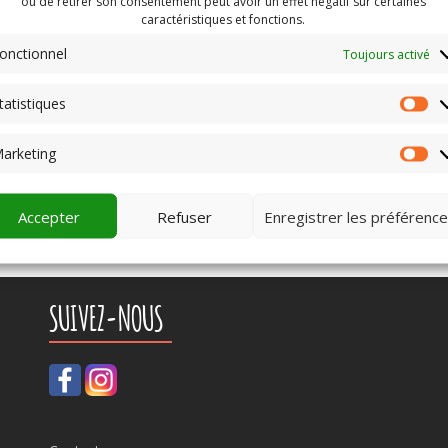
ou de retirer son consentement peut avoir un effet négatif sur certaines
caractéristiques et fonctions.
lités
,
Non classé
,
Printemps Documentaire
Identifié
2026
,
cinéma
,
entaire
onctionnel
Toujours activé
tatistiques
St
arketing
Ma
Accepter
Refuser
Enregistrer les préférenc
SUIVEZ-NOUS