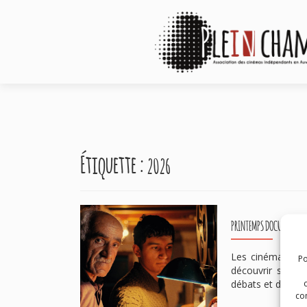
Étiquette :
2026
PRINTEMPS DOCUMENTAIR
Les cinémas ind
Po
découvrir sur g
débats et de ren
com