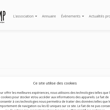
Aller
L’association
Annuaire
Évènements
Actualités pr
au
contenu
principal
E 2026
Ce site utilise des cookies
épendants des réseaux de salles Plein Champ et Les Ecrans propo
ur offrir les meilleures expériences, nous utilisons des technologies telles que 
rand écran une sélection de documentaires de qualité, accompag
cookies pour stocker et/ou accéder aux informations des appareils. Le fait de
consentir à ces technologies nous permettra de traiter des données telles que l
contres du 11 au 31 mars 2026.
portement de navigation ou les ID uniques sur ce site. Le fait de ne pas consen