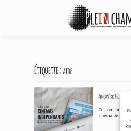
Étiquette :
aide
Rencontres Régionales 
Ces rencontres o
Po
cinéma de proxim
com