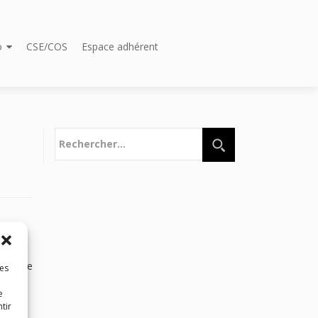
o
CSE/COS
Espace adhérent
Rechercher :
alle de
les
e
tir