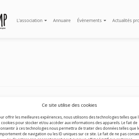
Aller
L’association
Annuaire
Évènements
Actualités pr
au
contenu
principal
de l’exploitation 2019
Ce site utilise des cookies
nt permis d’aborder les questions clés et les enjeux propres à la s
ur offrir les meilleures expériences, nous utilisons des technologies telles que 
ité, à son développement et à son avenir. 117 participants
cookies pour stocker et/ou accéder aux informations des appareils. Le fait de
consentir à ces technologies nous permettra de traiter des données telles que l
portement de navigation ou les ID uniques sur ce site. Le fait de ne pas consen