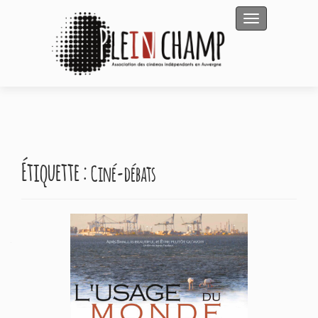
Afficher/masqu
Étiquette :
Ciné-débats