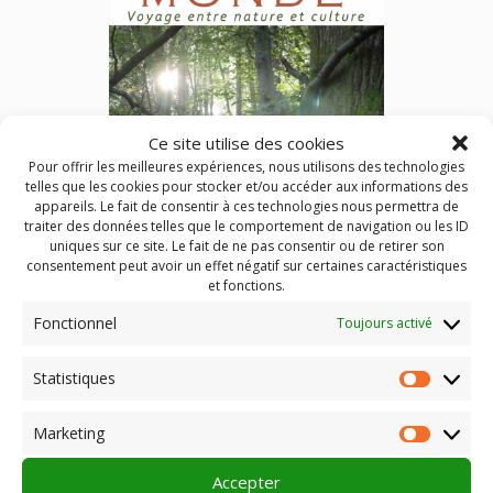
Ce site utilise des cookies
Pour offrir les meilleures expériences, nous utilisons des technologies
telles que les cookies pour stocker et/ou accéder aux informations des
appareils. Le fait de consentir à ces technologies nous permettra de
traiter des données telles que le comportement de navigation ou les ID
uniques sur ce site. Le fait de ne pas consentir ou de retirer son
Rencontres avec la réalisatrice Agnès Fouilleux
consentement peut avoir un effet négatif sur certaines caractéristiques
et fonctions.
Agnès Fouilleux nous fait le plaisir de venir débattre avec les
Fonctionnel
Toujours activé
spectateurs de 5 cinémas auvergnats, à l’issue de la
projection de son dernier documentaire L’USAGE DU
MONDE, VOYAGE ENTRE NATURE ET CULTURE :
Statistiques
Statist
Publié dans
Actualités
Identifié
auvergne
,
Ciné-débats
,
Marketing
rencontre cinéma
Market
Accepter