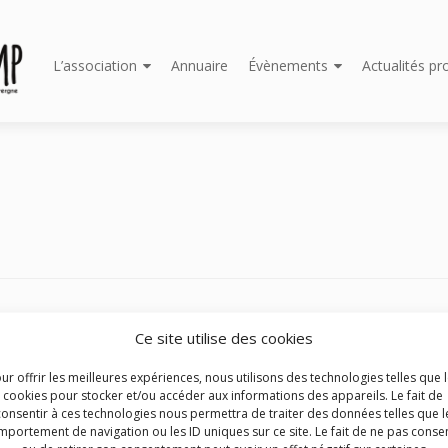
Aller
L’association
Annuaire
Évènements
Actualités pr
au
contenu
principal
 circuits itinérants
Ce site utilise des cookies
et en place une aide à l’investissement pour les circuits itinérants
ur offrir les meilleures expériences, nous utilisons des technologies telles que 
cookies pour stocker et/ou accéder aux informations des appareils. Le fait de
consentir à ces technologies nous permettra de traiter des données telles que l
portement de navigation ou les ID uniques sur ce site. Le fait de ne pas consen