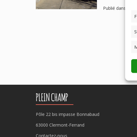
Publié dans
Pro
F
S
M
PLEIN CHAMP
Pôle 22 bis impasse Bonnabaud
63000 Clermont-Ferrand
Contactez-nous