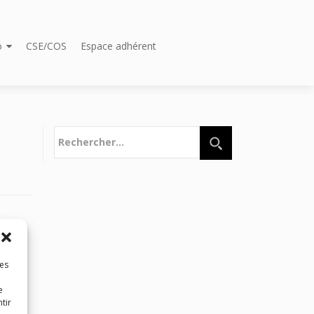
o
CSE/COS
Espace adhérent
Rechercher :
les
e
tir