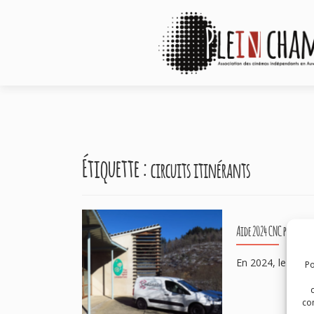
Étiquette :
circuits itinérants
Aide 2024 CNC pour les
En 2024, le CNC m
Po
com