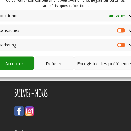
ou de retirer son consentement peut avoir un effet négatif sur certaines
caractéristiques et fonctions.
Identifié
aide CNC
,
circuits itinérants
,
investissement
,
projecteur
onctionnel
Toujours activé
tatistiques
St
arketing
Ma
Accepter
Refuser
Enregistrer les préférenc
SUIVEZ-NOUS