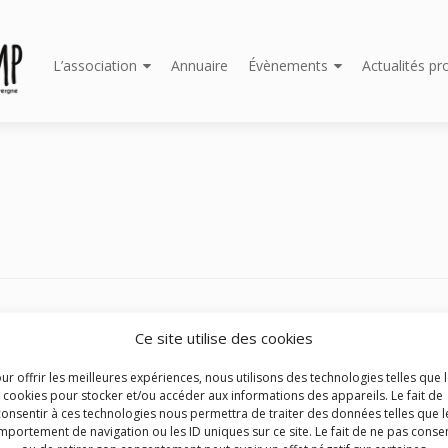
Aller
L’association
Annuaire
Évènements
Actualités pr
au
contenu
principal
 Bénévolat
Ce site utilise des cookies
 le bénévolat au cinéma. Comment impliquer les bénévoles dans le pr
ur offrir les meilleures expériences, nous utilisons des technologies telles que 
cookies pour stocker et/ou accéder aux informations des appareils. Le fait de
consentir à ces technologies nous permettra de traiter des données telles que l
portement de navigation ou les ID uniques sur ce site. Le fait de ne pas consen