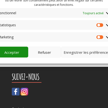
ou de retirer son consentement peut avoir un effet négatif sur certaines
caractéristiques et fonctions.
ntifié
accueil
,
bénévole
,
formation
,
implication
onctionnel
Toujours activé
tatistiques
St
arketing
Ma
Accepter
Refuser
Enregistrer les préférenc
SUIVEZ-NOUS