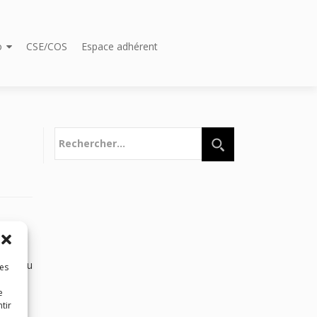
o
CSE/COS
Espace adhérent
Rechercher :
ojet du
les
e
tir