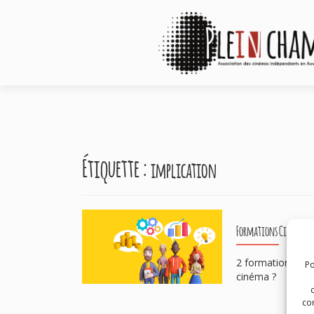
Étiquette :
implication
Formations Cinéma et
2 formations sur
Po
cinéma ?
com