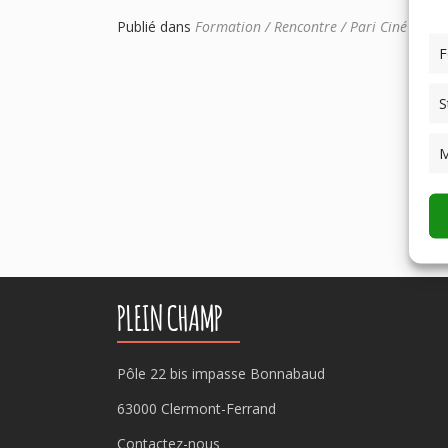
Publié dans
Formation / Rencontre / Pari Ciné
Ide
F
S
M
PLEIN CHAMP
Pôle 22 bis impasse Bonnabaud
63000 Clermont-Ferrand
Contactez-nous