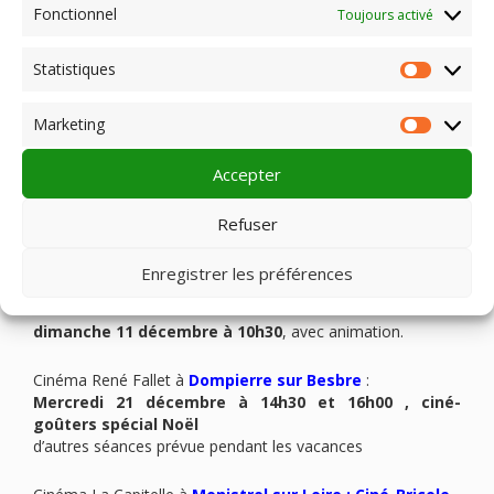
Fonctionnel
Mercredi 19 octobre à 15h45
Toujours activé
Jeudi 20 octobre à 15h45
Vendredi 21 octobre à 15h45
Statistiques
Statist
Samedi 22 octobre à 15h45
Dimanche 23 octobre à 15h45
Marketing
Lundi 24 octobre à 15h45
Market
Mardi 25 octobre à 15h45
Accepter
Ciné-Tence à
Tence
:
mercredi 2/11 à 16h
Refuser
dimanche 6/11 à 17h
Enregistrer les préférences
Cin’étoiles à
Sainte Sigolène
: « Les Matrus au
cinéma »
dimanche 11 décembre à 10h30
, avec animation.
Cinéma René Fallet à
Dompierre sur Besbre
:
Mercredi 21 décembre à 14h30 et 16h00 , ciné-
goûters spécial Noël
d’autres séances prévue pendant les vacances