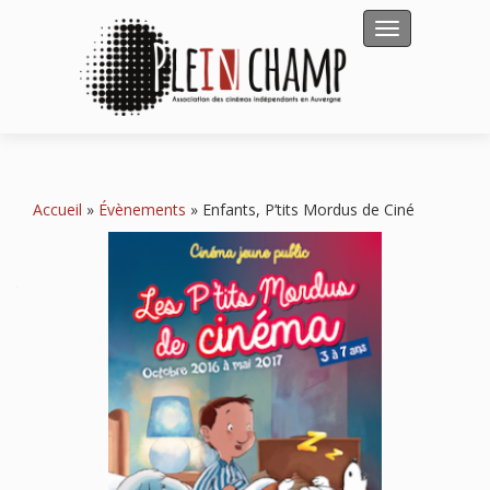
Afficher/masqu
Accueil
»
Évènements
»
Enfants, P’tits Mordus de Ciné