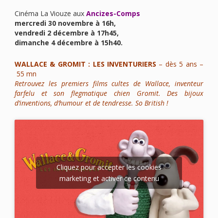
Cinéma La Viouze aux
Ancizes-Comps
mercredi 30 novembre à 16h,
vendredi 2 décembre à 17h45,
dimanche 4 décembre à 15h40.
WALLACE & GROMIT : LES INVENTURIERS
– dès 5 ans –
55 mn
Retrouvez les premiers films cultes de Wallace, inventeur
farfelu et son flegmatique chien Gromit. Des bijoux
d’inventions, d’humour et de tendresse. So British !
Cliquez pour accepter les cookies
marketing et activer ce contenu