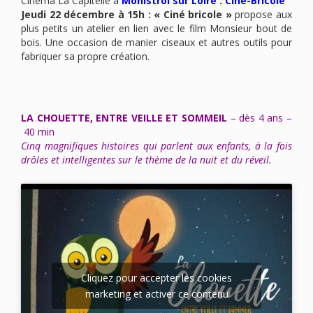
Cinéma La Capitelle à
Monistrol sur Loire
: Ciné-Bricole
Jeudi 22 décembre à 15h : «
Ciné bricole »
propose aux
plus petits un atelier en lien avec le film Monsieur bout de
bois. Une occasion de manier ciseaux et autres outils pour
fabriquer sa propre création.
LA CHOUETTE, ENTRE VEILLE ET SOMMEIL
– dès 4 ans –
40 min
Cinq magnifiques histoires qui parlent aux enfants, à la fois
drôles et intelligentes sur le thème de la nuit et du réveil
.
Cliquez pour accepter les cookies
marketing et activer ce contenu