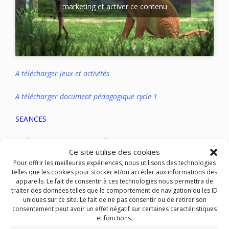
marketing et activer ce contenu
A télécharger jeux et activités
A télécharger document pédagogique cycle 1
SEANCES
Cinéma La Viouze aux
Ancizes-Comps
Ce site utilise des cookies
Mercredi 5/10 à 17h30
Samedi 8/10 à 15h
Pour offrir les meilleures expériences, nous utilisons des technologies
Dimanche 9/10 à 15h
telles que les cookies pour stocker et/ou accéder aux informations des
appareils. Le fait de consentir à ces technologies nous permettra de
traiter des données telles que le comportement de navigation ou les ID
Cinéma Le Rio à
Clermont-Ferrand
uniques sur ce site. Le fait de ne pas consentir ou de retirer son
Mercredi 12 octobre à 16h15
consentement peut avoir un effet négatif sur certaines caractéristiques
Samedi 15 octobre à 15h30
et fonctions.
Dimanche 16 octobre à 18h