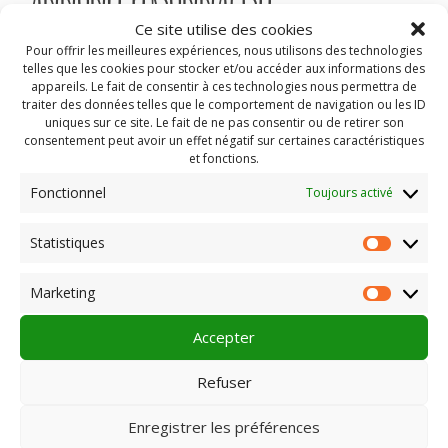
Ce site utilise des cookies
Pour offrir les meilleures expériences, nous utilisons des technologies
Plein Champ avait organisé en novembre 2013 une
telles que les cookies pour stocker et/ou accéder aux informations des
formation pratique pour ses adhérents sur la manière de
appareils. Le fait de consentir à ces technologies nous permettra de
créer des cartons ou écrans de promotion pour le cinéma,
traiter des données telles que le comportement de navigation ou les ID
ainsi que des bandes annonces.
uniques sur ce site. Le fait de ne pas consentir ou de retirer son
consentement peut avoir un effet négatif sur certaines caractéristiques
voici le compte-rendu (réactualisé en 2015) :
compte -rendu
et fonctions.
Formation Ecran d’attente et Bande annonce
Fonctionnel
Toujours activé
Statistiques
Statist
Rechercher :
Marketing
Market
Accepter
Refuser
PLEIN CHAMP
Enregistrer les préférences