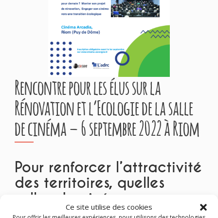
Rencontre pour les élus sur la
Rénovation et l’Ecologie de la salle
de cinéma – 6 septembre 2022 à Riom
Pour renforcer l’attractivité
des territoires, quelles
salles de cinéma pour
Ce site utilise des cookies
demain ? Monter son
Pour offrir les meilleures expériences, nous utilisons des technologies