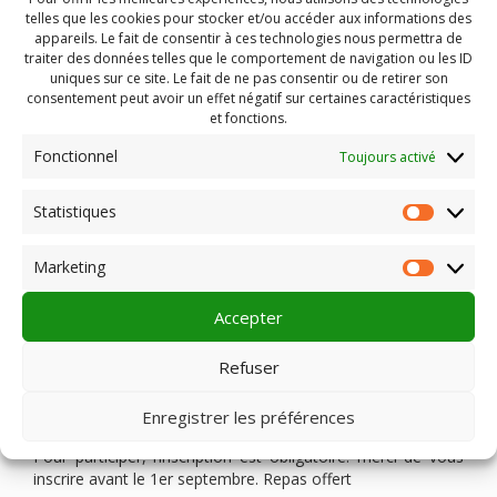
projet de rénovation,
telles que les cookies pour stocker et/ou accéder aux informations des
appareils. Le fait de consentir à ces technologies nous permettra de
Engager son cinéma vers
traiter des données telles que le comportement de navigation ou les ID
uniques sur ce site. Le fait de ne pas consentir ou de retirer son
une transition écologique
consentement peut avoir un effet négatif sur certaines caractéristiques
et fonctions.
Plein Champ, association des cinémas d’Auvergne et
Fonctionnel
Toujours activé
l’ADRC, l’Agence Nationale pour le Développement du
Cinéma en Régions, invitent les élus, les responsables de
projets des collectivités et les professionnels du cinéma à
Statistiques
Statist
participer à une journée professionnelle le mardi 6
septembre pour s’informer et échanger sur les questions de
Marketing
construction et de rénovation des salles de cinéma, face
Market
aux nouveaux enjeux sociétaux, culturels et
environnementaux.
Accepter
mardi 6 septembre 2022 dès 9h30 jusqu’à 17h
Refuser
au cinéma Arcadia,
2 bis Faubourg de la Bade, 63200 RIOM
Enregistrer les préférences
Pour participer, l’inscription est obligatoire. merci de vous
inscrire avant le 1er septembre. Repas offert