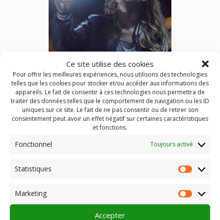
Ce site utilise des cookies
Pour offrir les meilleures expériences, nous utilisons des technologies
telles que les cookies pour stocker et/ou accéder aux informations des
appareils. Le fait de consentir à ces technologies nous permettra de
traiter des données telles que le comportement de navigation ou les ID
uniques sur ce site. Le fait de ne pas consentir ou de retirer son
PENDANT CE TEMPS SUR TERRE
consentement peut avoir un effet négatif sur certaines caractéristiques
et fonctions.
INFOS ADHÉRENT
Fonctionnel
Toujours activé
Organiser une rencontre avec un ou une protagoniste du
film
Statistiques
Statist
Publié dans
Pro
Identifié
accompagner les films
,
jérémy
Marketing
Clapin
,
Pendant ce temps sur terre
,
réalisateur
,
tournée
Market
Accepter