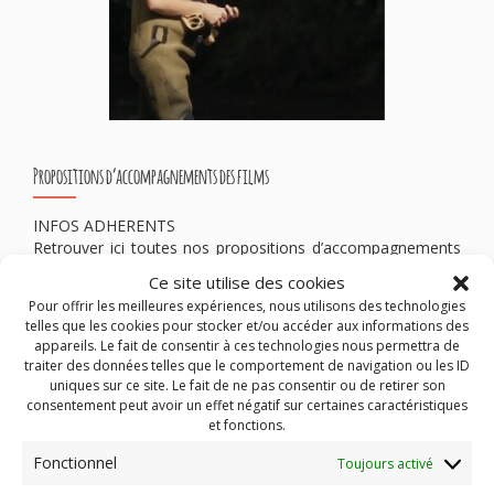
Propositions d’accompagnements des films
INFOS ADHERENTS
Retrouver ici toutes nos propositions d’accompagnements
des films à venir
Ce site utilise des cookies
Pour offrir les meilleures expériences, nous utilisons des technologies
telles que les cookies pour stocker et/ou accéder aux informations des
Publié dans
Pro
Identifié
accompagner les films
,
appareils. Le fait de consentir à ces technologies nous permettra de
animations
,
réalisateurs
,
tournée
traiter des données telles que le comportement de navigation ou les ID
uniques sur ce site. Le fait de ne pas consentir ou de retirer son
consentement peut avoir un effet négatif sur certaines caractéristiques
et fonctions.
Fonctionnel
Ciné-Lab#20 Impliquer un groupe de jeunes dans sa salle
Toujours activé