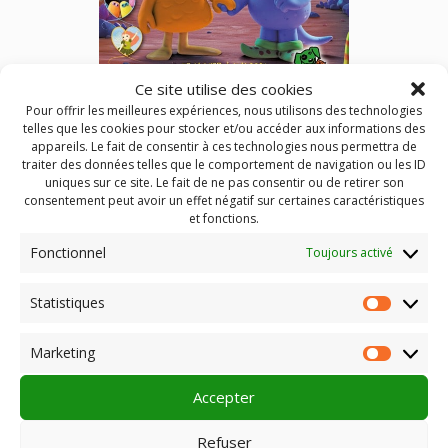
Ce site utilise des cookies
Pour offrir les meilleures expériences, nous utilisons des technologies
telles que les cookies pour stocker et/ou accéder aux informations des
appareils. Le fait de consentir à ces technologies nous permettra de
Les P’tits Mordus de Cinéma (janvier à mai 2024)
traiter des données telles que le comportement de navigation ou les ID
uniques sur ce site. Le fait de ne pas consentir ou de retirer son
6 programmes de films pour les enfants de 3 à 7 ans à
consentement peut avoir un effet négatif sur certaines caractéristiques
et fonctions.
découvrir dans une vingtaine de salles d’Auvergne
Fonctionnel
Toujours activé
Publié dans
Actualités
,
Les P'tits Mordus de cinéma
Statistiques
Statist
Identifié
2024
,
jeune public
,
Les p'tits Mordus de Cinéma
Marketing
Market
Accepter
Rechercher :
Refuser