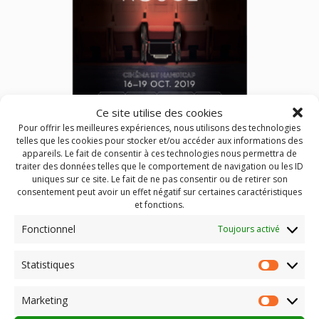
Ce site utilise des cookies
Pour offrir les meilleures expériences, nous utilisons des technologies
telles que les cookies pour stocker et/ou accéder aux informations des
appareils. Le fait de consentir à ces technologies nous permettra de
traiter des données telles que le comportement de navigation ou les ID
Festival Fauteuil Rouge à Tence
uniques sur ce site. Le fait de ne pas consentir ou de retirer son
consentement peut avoir un effet négatif sur certaines caractéristiques
cinéma et handicap Ciné-Tence organise du 16 au 19
et fonctions.
octobre 2019 un festival sur la question du handicap.
Fonctionnel
Toujours activé
Projections de films, sensibilisations notamment des
scolaires, conférences, animations, 4 jours très riches et
aussi conviviaux pour changer notre regard et réfléchir à
Statistiques
Statist
l’intégration des porteurs de handicaps. Découvrez Le
programme ICI
Marketing
Market
Publié dans
Actualités
Identifié
cinéma
,
Fauteuil Rouge
,