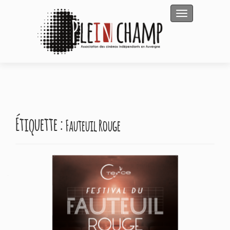
Afficher/masqu
Étiquette :
Fauteuil Rouge