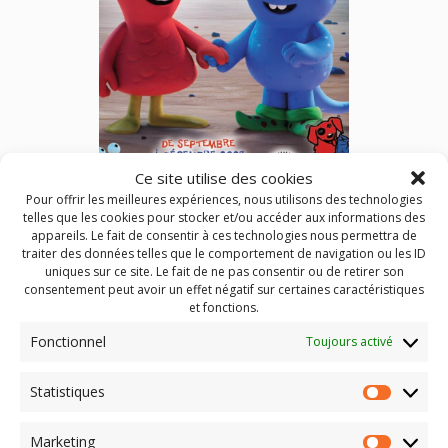
Ce site utilise des cookies
Pour offrir les meilleures expériences, nous utilisons des technologies
Les P’tits Mordus de Cinéma (septembre à décembre 2023)
telles que les cookies pour stocker et/ou accéder aux informations des
appareils. Le fait de consentir à ces technologies nous permettra de
traiter des données telles que le comportement de navigation ou les ID
5 nouveaux programmes de films pour nos chers bambins,
uniques sur ce site. Le fait de ne pas consentir ou de retirer son
âgés de 3 à 7 ans dans une vingtaine de cinémas
consentement peut avoir un effet négatif sur certaines caractéristiques
auvergnats
et fonctions.
Fonctionnel
Toujours activé
Publié dans
Actualités
,
Les P'tits Mordus de cinéma
Identifié
3 ans
,
4 ans
,
5 ans
,
6 ans
,
Brioude
,
Chaudes-Aigues
,
Statistiques
cinéma
,
Clermont-Ferrand
,
Dompierre-Sur-Besbre
,
enfant
,
Statist
film
,
Gannat
,
Issoire
,
Le Chambon sur Lignon
,
Les p'tits
Mordus de Cinéma
,
Les petits Mordus de cinéma
,
Mauriac
,
Marketing