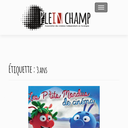
Afficher/masqu
Étiquette :
3 ans