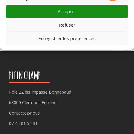
Market
meilleur film
,
Montluçon
,
Murat
,
petits
,
Riom
,
Riom-es-
Montagnes
,
Roanne
,
Saint-Pourçain-sur Sioule
,
Sainte-
Accepter
Sigolène
,
Tence
,
Vichy
,
Yssingeaux
Refuser
Enregistrer les préférences
Rechercher :
PLEIN CHAMP
Pôle 22 bis impasse Bonnabaud
63000 Clermont-Ferrand
Contactez-nous
07 45 01 52 31