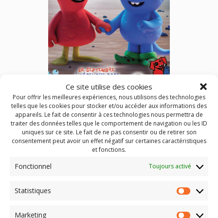
Ce site utilise des cookies
Pour offrir les meilleures expériences, nous utilisons des technologies
Les P’tits Mordus de Cinéma (septembre à décembre 2023)
telles que les cookies pour stocker et/ou accéder aux informations des
appareils. Le fait de consentir à ces technologies nous permettra de
traiter des données telles que le comportement de navigation ou les ID
5 nouveaux programmes de films pour nos chers bambins,
uniques sur ce site. Le fait de ne pas consentir ou de retirer son
âgés de 3 à 7 ans dans une vingtaine de cinémas
consentement peut avoir un effet négatif sur certaines caractéristiques
auvergnats
et fonctions.
Fonctionnel
Toujours activé
Publié dans
Actualités
,
Les P'tits Mordus de cinéma
Identifié
3 ans
,
4 ans
,
5 ans
,
6 ans
,
Brioude
,
Chaudes-Aigues
,
Statistiques
cinéma
,
Clermont-Ferrand
,
Dompierre-Sur-Besbre
,
enfant
,
Statist
film
,
Gannat
,
Issoire
,
Le Chambon sur Lignon
,
Les p'tits
Mordus de Cinéma
,
Les petits Mordus de cinéma
,
Mauriac
,
Marketing