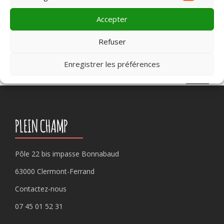
Market
meilleur film
,
Montluçon
,
Murat
,
petits
,
Riom
,
Riom-es-
Montagnes
,
Roanne
,
Saint-Pourçain-sur Sioule
,
Sainte-
Accepter
Sigolène
,
Tence
,
Vichy
,
Yssingeaux
Refuser
Enregistrer les préférences
Rechercher :
PLEIN CHAMP
Pôle 22 bis impasse Bonnabaud
63000 Clermont-Ferrand
Contactez-nous
07 45 01 52 31