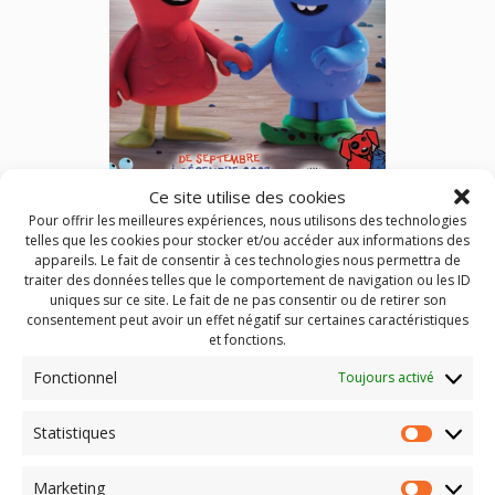
Ce site utilise des cookies
Pour offrir les meilleures expériences, nous utilisons des technologies
Les P’tits Mordus de Cinéma (septembre à décembre 2023)
telles que les cookies pour stocker et/ou accéder aux informations des
appareils. Le fait de consentir à ces technologies nous permettra de
traiter des données telles que le comportement de navigation ou les ID
5 nouveaux programmes de films pour nos chers bambins,
uniques sur ce site. Le fait de ne pas consentir ou de retirer son
âgés de 3 à 7 ans dans une vingtaine de cinémas
consentement peut avoir un effet négatif sur certaines caractéristiques
auvergnats
et fonctions.
Fonctionnel
Toujours activé
Publié dans
Actualités
,
Les P'tits Mordus de cinéma
Identifié
3 ans
,
4 ans
,
5 ans
,
6 ans
,
Brioude
,
Chaudes-Aigues
,
Statistiques
cinéma
,
Clermont-Ferrand
,
Dompierre-Sur-Besbre
,
enfant
,
Statist
film
,
Gannat
,
Issoire
,
Le Chambon sur Lignon
,
Les p'tits
Mordus de Cinéma
,
Les petits Mordus de cinéma
,
Mauriac
,
Marketing