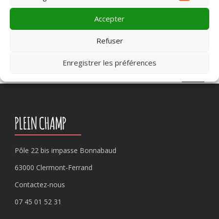
Market
meilleur film
,
Montluçon
,
Murat
,
petits
,
Riom
,
Riom-es-
Montagnes
,
Roanne
,
Saint-Pourçain-sur Sioule
,
Sainte-
Accepter
Sigolène
,
Tence
,
Vichy
,
Yssingeaux
Refuser
Enregistrer les préférences
Rechercher :
PLEIN CHAMP
Pôle 22 bis impasse Bonnabaud
63000 Clermont-Ferrand
Contactez-nous
07 45 01 52 31