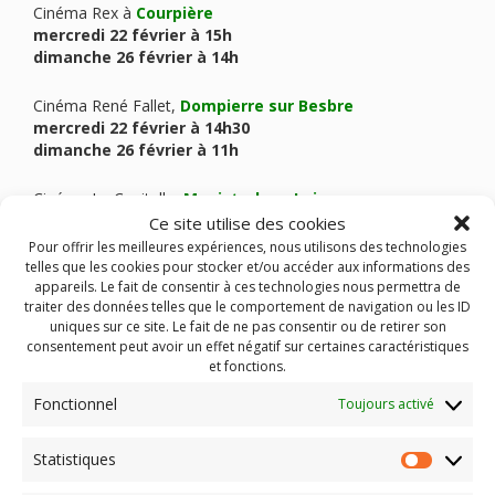
Cinéma Rex à
Courpière
mercredi 22 février à 15h
dimanche 26 février à 14h
Cinéma René Fallet,
Dompierre sur Besbre
mercredi 22 février à 14h30
dimanche 26 février à 11h
Cinéma La Capitelle,
Monistrol sur Loire
du 1er au 7 mars
Ce site utilise des cookies
Pour offrir les meilleures expériences, nous utilisons des technologies
telles que les cookies pour stocker et/ou accéder aux informations des
Cinéma Delta,
Saint-Flour
appareils. Le fait de consentir à ces technologies nous permettra de
semaine du 15 mars
traiter des données telles que le comportement de navigation ou les ID
uniques sur ce site. Le fait de ne pas consentir ou de retirer son
cinéma La Grenette,
Yssingeaux
consentement peut avoir un effet négatif sur certaines caractéristiques
du 15 au 21 mars
et fonctions.
Fonctionnel
Toujours activé
Ciné-Lux
,
circuit sur 7 communes en Haute-Loire
du 15 au 21 mars
Statistiques
Statist
Ciné-tence, à
TENCE