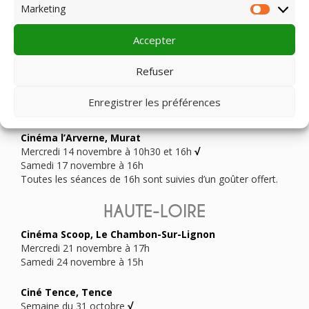
Marketing
Mercredi 17 octobre à 14h30
√
Market
Dimanche 21 octobre à 11h
√
Mardi 23 octobre à 16h30
√
Accepter
Cinéma le Chardon, Gannat
Refuser
Mercredi 24 octobre à 15h
√
Enregistrer les préférences
CANTAL
Cinéma l’Arverne, Murat
Mercredi 14 novembre à 10h30 et 16h
√
Samedi 17 novembre à 16h
Toutes les séances de 16h sont suivies d’un goûter offert.
HAUTE-LOIRE
Cinéma Scoop, Le Chambon-Sur-Lignon
Mercredi 21 novembre à 17h
Samedi 24 novembre à 15h
Ciné Tence, Tence
Semaine du 31 octobre
√