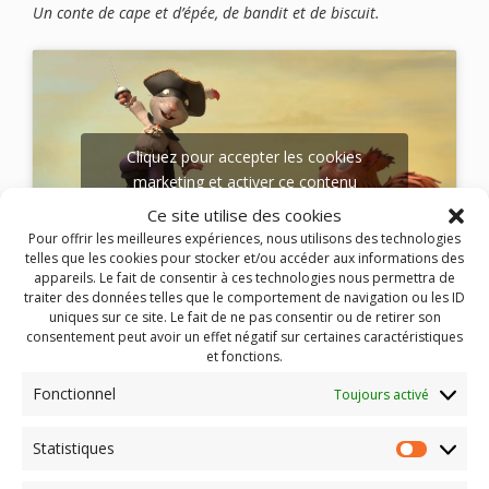
Un conte de cape et d’épée, de bandit et de biscuit.
Cliquez pour accepter les cookies
marketing et activer ce contenu
Ce site utilise des cookies
Pour offrir les meilleures expériences, nous utilisons des technologies
telles que les cookies pour stocker et/ou accéder aux informations des
appareils. Le fait de consentir à ces technologies nous permettra de
traiter des données telles que le comportement de navigation ou les ID
uniques sur ce site. Le fait de ne pas consentir ou de retirer son
Accompagnements
:
Fiche pédagogique
,
corrigé de la
consentement peut avoir un effet négatif sur certaines caractéristiques
fiche pédagogique,
fiches récréatives
,
dossier de presse
et fonctions.
SEANCES :
Fonctionnel
Toujours activé
ALLIER
Statistiques
Statist
Cinéma Rene Fallet, Dompierre-sur-Besbre