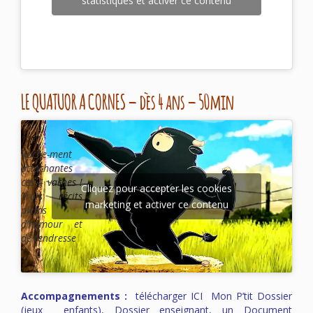
statistiques et activer ce contenu
LE QUATUOR A CORNES – dès 4 ans – 50min
Vache-ment
attachantes
ces 4 vaches !
Cliquez pour accepter les cookies
Trois récits
marketing et activer ce contenu
pleins
d’humour et
de tendresse
Accompagnements :
télécharger
ICI Mon P’tit Dossier
(jeux enfants), Dossier enseignant, un Document