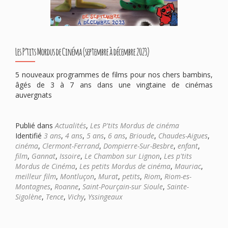
Les P’tits Mordus de Cinéma (septembre à décembre 2023)
5 nouveaux programmes de films pour nos chers bambins,
âgés de 3 à 7 ans dans une vingtaine de cinémas
auvergnats
Publié dans
Actualités
,
Les P'tits Mordus de cinéma
Identifié
3 ans
,
4 ans
,
5 ans
,
6 ans
,
Brioude
,
Chaudes-Aigues
,
cinéma
,
Clermont-Ferrand
,
Dompierre-Sur-Besbre
,
enfant
,
film
,
Gannat
,
Issoire
,
Le Chambon sur Lignon
,
Les p'tits
Mordus de Cinéma
,
Les petits Mordus de cinéma
,
Mauriac
,
meilleur film
,
Montluçon
,
Murat
,
petits
,
Riom
,
Riom-es-
Montagnes
,
Roanne
,
Saint-Pourçain-sur Sioule
,
Sainte-
Sigolène
,
Tence
,
Vichy
,
Yssingeaux