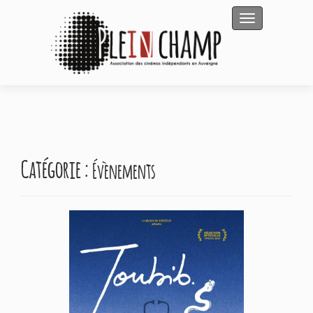
Afficher/masqu
Catégorie :
Évènements
Navigation
des
articles