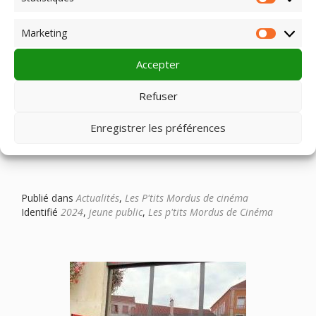
Statist
Marketing
Market
Accepter
Les P’tits Mordus de Cinéma (janvier à mai 2024)
Refuser
6 programmes de films pour les enfants de 3 à 7 ans à
Enregistrer les préférences
découvrir dans une vingtaine de salles d’Auvergne
Publié dans
Actualités
,
Les P'tits Mordus de cinéma
Identifié
2024
,
jeune public
,
Les p'tits Mordus de Cinéma