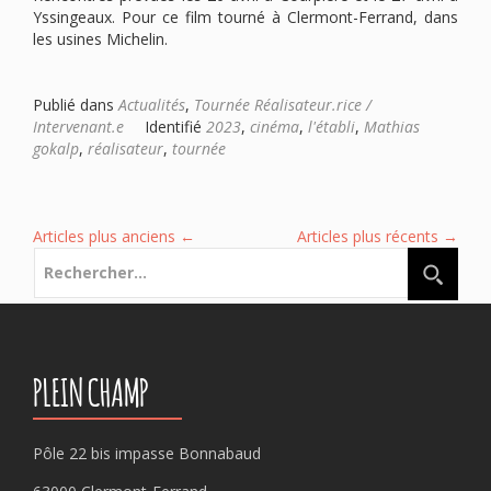
Yssingeaux. Pour ce film tourné à Clermont-Ferrand, dans
les usines Michelin.
Publié dans
Actualités
,
Tournée Réalisateur.rice /
Intervenant.e
Identifié
2023
,
cinéma
,
l'établi
,
Mathias
gokalp
,
réalisateur
,
tournée
Articles plus anciens
←
Articles plus récents
→
Rechercher :
PLEIN CHAMP
Pôle 22 bis impasse Bonnabaud